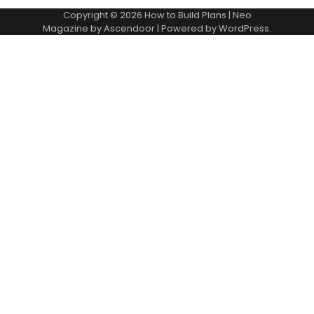
Copyright © 2026
How to Build Plans
| Neo
Magazine by
Ascendoor
| Powered by
WordPress
.