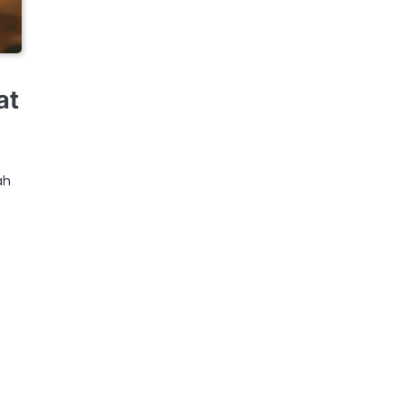
at
ah