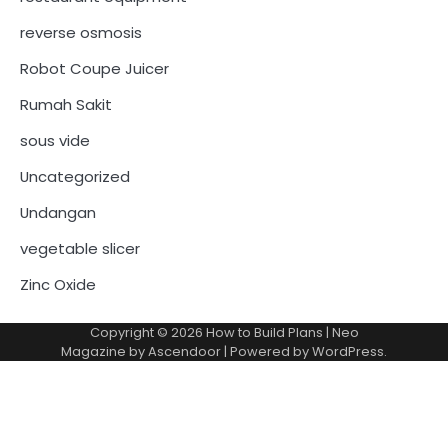
reverse osmosis
Robot Coupe Juicer
Rumah Sakit
sous vide
Uncategorized
Undangan
vegetable slicer
Zinc Oxide
Copyright © 2026
How to Build Plans
| Neo
Magazine by
Ascendoor
| Powered by
WordPress
.