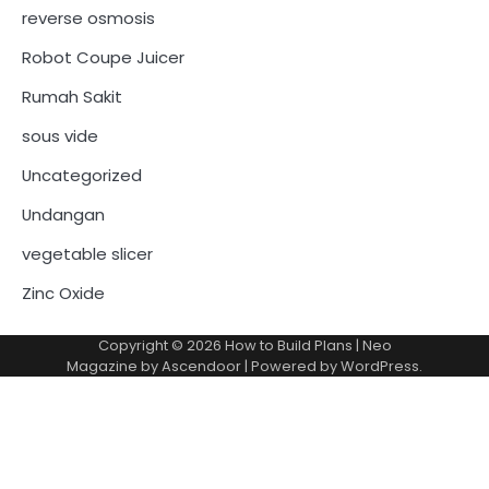
reverse osmosis
Robot Coupe Juicer
Rumah Sakit
sous vide
Uncategorized
Undangan
vegetable slicer
Zinc Oxide
Copyright © 2026
How to Build Plans
| Neo
Magazine by
Ascendoor
| Powered by
WordPress
.