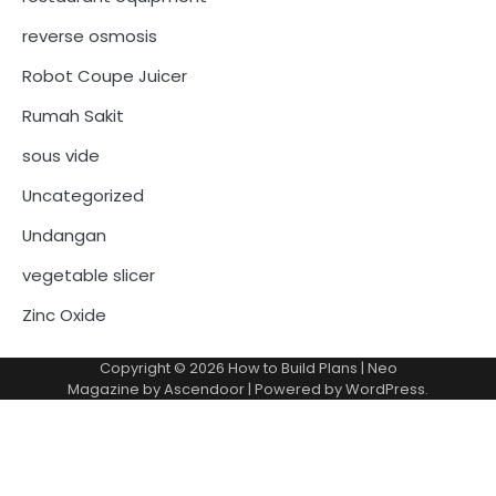
reverse osmosis
Robot Coupe Juicer
Rumah Sakit
sous vide
Uncategorized
Undangan
vegetable slicer
Zinc Oxide
Copyright © 2026
How to Build Plans
| Neo
Magazine by
Ascendoor
| Powered by
WordPress
.