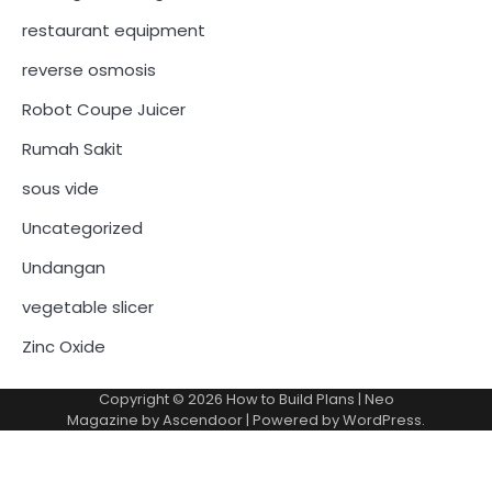
restaurant equipment
reverse osmosis
Robot Coupe Juicer
Rumah Sakit
sous vide
Uncategorized
Undangan
vegetable slicer
Zinc Oxide
Copyright © 2026
How to Build Plans
| Neo
Magazine by
Ascendoor
| Powered by
WordPress
.