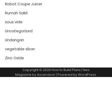
Robot Coupe Juicer
Rumah Sakit
sous vide
Uncategorized
Undangan
vegetable slicer
Zinc Oxide
Copyright © 2026
How to Build Plans
| Neo
Magazine by
Ascendoor
| Powered by
WordPress
.