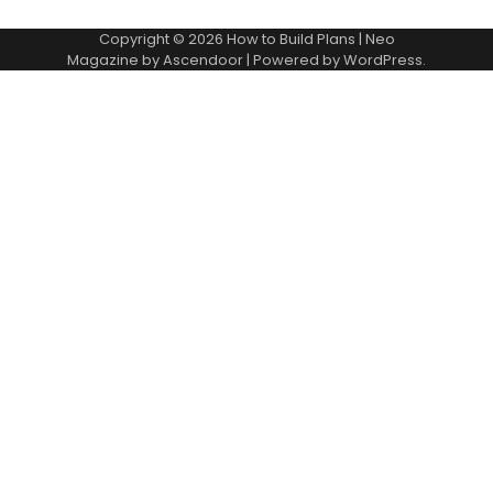
Copyright © 2026
How to Build Plans
| Neo
Magazine by
Ascendoor
| Powered by
WordPress
.