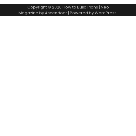
Copyright © 2026
How to Build Plans
| Neo
Magazine by
Ascendoor
| Powered by
WordPress
.