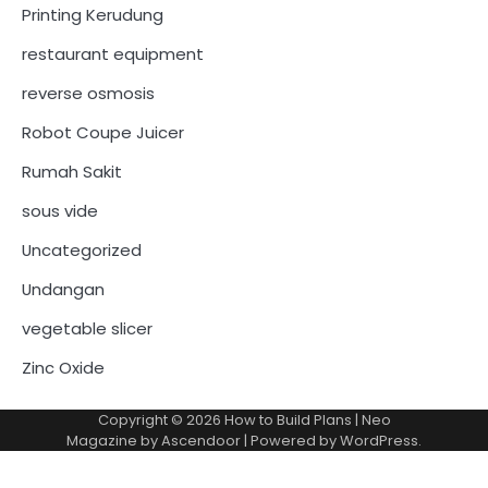
Printing Kerudung
restaurant equipment
reverse osmosis
Robot Coupe Juicer
Rumah Sakit
sous vide
Uncategorized
Undangan
vegetable slicer
Zinc Oxide
Copyright © 2026
How to Build Plans
| Neo
Magazine by
Ascendoor
| Powered by
WordPress
.