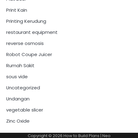
Print Kain
Printing Kerudung
restaurant equipment
reverse osmosis
Robot Coupe Juicer
Rumah Sakit
sous vide
Uncategorized
Undangan
vegetable slicer
Zinc Oxide
Copyright © 2026
How to Build Plans
| Neo