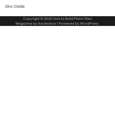
Zinc Oxide
Copyright © 2026
How to Build Plans
| Neo
Magazine by
Ascendoor
| Powered by
WordPress
.