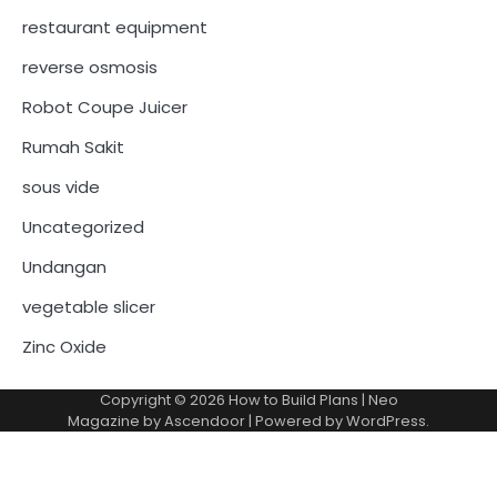
restaurant equipment
reverse osmosis
Robot Coupe Juicer
Rumah Sakit
sous vide
Uncategorized
Undangan
vegetable slicer
Zinc Oxide
Copyright © 2026
How to Build Plans
| Neo
Magazine by
Ascendoor
| Powered by
WordPress
.