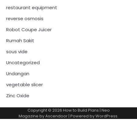
restaurant equipment
reverse osmosis
Robot Coupe Juicer
Rumah Sakit
sous vide
Uncategorized
Undangan
vegetable slicer
Zinc Oxide
Copyright © 2026
How to Build Plans
| Neo
Magazine by
Ascendoor
| Powered by
WordPress
.