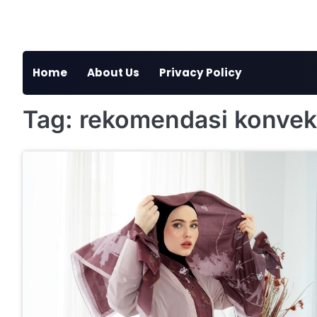
Skip
to
content
Home
About Us
Privacy Policy
Tag:
rekomendasi konveks