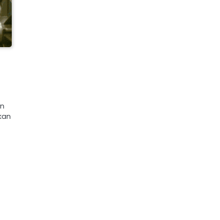
an
kan