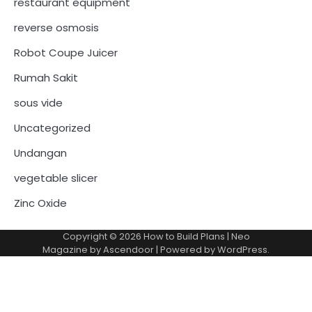
restaurant equipment
reverse osmosis
Robot Coupe Juicer
Rumah Sakit
sous vide
Uncategorized
Undangan
vegetable slicer
Zinc Oxide
Copyright © 2026
How to Build Plans
| Neo
Magazine by
Ascendoor
| Powered by
WordPress
.