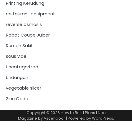
Printing Kerudung
restaurant equipment
reverse osmosis
Robot Coupe Juicer
Rumah Sakit
sous vide
Uncategorized
Undangan
vegetable slicer
Zinc Oxide
Copyright © 2026
How to Build Plans
| Neo
Magazine by
Ascendoor
| Powered by
WordPress
.