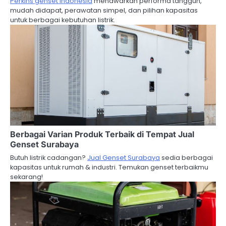
Perkins genset Indonesia
menawarkan performa tangguh,
o
mudah didapat, perawatan simpel, dan pilihan kapasitas
untuk berbagai kebutuhan listrik.
n
Berbagai Varian Produk Terbaik di Tempat Jual
Genset Surabaya
Butuh listrik cadangan?
Jual Genset Surabaya
sedia berbagai
kapasitas untuk rumah & industri. Temukan genset terbaikmu
sekarang!