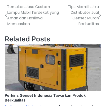
Temukan Jasa Custom
Tips Memilih Jika
P
Lampu Mobil Terdekat yang
Distributor Jual
o
Aman dan Hasilnya
Genset Murah
Memuaskan
Berkualitas
s
t
Related Posts
n
a
v
i
g
a
t
Perkins Genset Indonesia Tawarkan Produk
Berkualitas
i