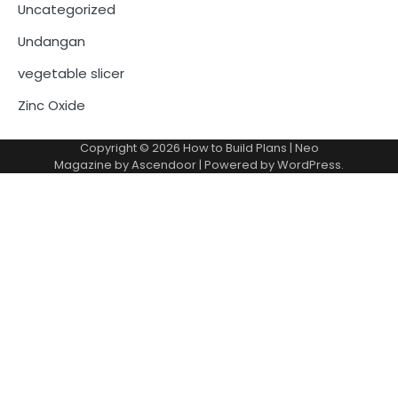
Uncategorized
Undangan
vegetable slicer
Zinc Oxide
Copyright © 2026
How to Build Plans
| Neo
Magazine by
Ascendoor
| Powered by
WordPress
.