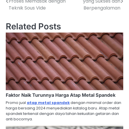
Proses Memasak dengan
yang Sukses dan
o
Teknik Sous Vide
Berpengalaman
s
Related Posts
t
n
a
v
i
g
a
Faktor Naik Turunnya Harga Atap Metal Spandek
t
Promo jual
atap metal spandek
dengan minimal order dan
i
harga bersaing 2024 menyediakan katalog baru. Atap metal
spandek terkenal dengan daya tahan kekuatan getaran dan
o
anti bocornya.