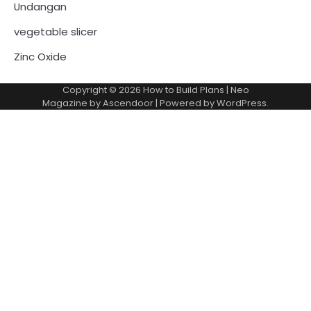
Undangan
vegetable slicer
Zinc Oxide
Copyright © 2026
How to Build Plans
| Neo
Magazine by
Ascendoor
| Powered by
WordPress
.