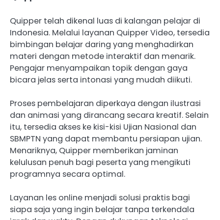
Quipper telah dikenal luas di kalangan pelajar di
Indonesia. Melalui layanan Quipper Video, tersedia
bimbingan belajar daring yang menghadirkan
materi dengan metode interaktif dan menarik.
Pengajar menyampaikan topik dengan gaya
bicara jelas serta intonasi yang mudah diikuti.
Proses pembelajaran diperkaya dengan ilustrasi
dan animasi yang dirancang secara kreatif. Selain
itu, tersedia akses ke kisi-kisi Ujian Nasional dan
SBMPTN yang dapat membantu persiapan ujian.
Menariknya, Quipper memberikan jaminan
kelulusan penuh bagi peserta yang mengikuti
programnya secara optimal.
Layanan les online menjadi solusi praktis bagi
siapa saja yang ingin belajar tanpa terkendala