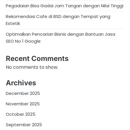
Pegadaian Bisa Gadai Jam Tangan dengan Nilai Tinggi
Rekomendasi Cafe di BSD dengan Tempat yang
Estetik
Optimalkan Pencarian Bisnis dengan Bantuan Jasa
SEO No 1 Google
Recent Comments
No comments to show.
Archives
December 2025
November 2025
October 2025
September 2025