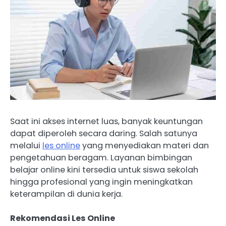
Saat ini akses internet luas, banyak keuntungan
dapat diperoleh secara daring. Salah satunya
melalui
les online
yang menyediakan materi dan
pengetahuan beragam. Layanan bimbingan
belajar online kini tersedia untuk siswa sekolah
hingga profesional yang ingin meningkatkan
keterampilan di dunia kerja.
Rekomendasi Les Online