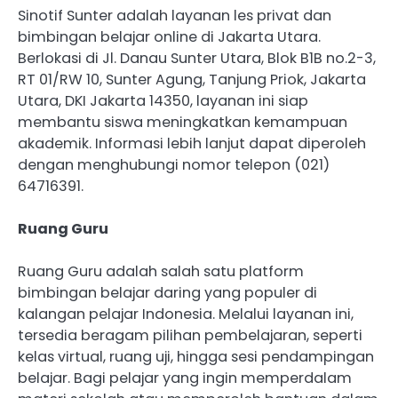
Sinotif Sunter adalah layanan les privat dan
bimbingan belajar online di Jakarta Utara.
Berlokasi di Jl. Danau Sunter Utara, Blok B1B no.2-3,
RT 01/RW 10, Sunter Agung, Tanjung Priok, Jakarta
Utara, DKI Jakarta 14350, layanan ini siap
membantu siswa meningkatkan kemampuan
akademik. Informasi lebih lanjut dapat diperoleh
dengan menghubungi nomor telepon (021)
64716391.
Ruang Guru
Ruang Guru adalah salah satu platform
bimbingan belajar daring yang populer di
kalangan pelajar Indonesia. Melalui layanan ini,
tersedia beragam pilihan pembelajaran, seperti
kelas virtual, ruang uji, hingga sesi pendampingan
belajar. Bagi pelajar yang ingin memperdalam