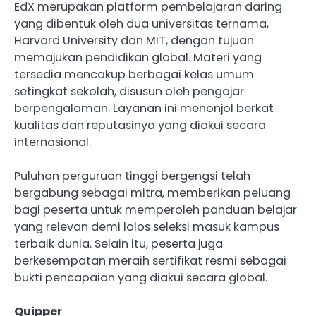
EdX merupakan platform pembelajaran daring
yang dibentuk oleh dua universitas ternama,
Harvard University dan MIT, dengan tujuan
memajukan pendidikan global. Materi yang
tersedia mencakup berbagai kelas umum
setingkat sekolah, disusun oleh pengajar
berpengalaman. Layanan ini menonjol berkat
kualitas dan reputasinya yang diakui secara
internasional.
Puluhan perguruan tinggi bergengsi telah
bergabung sebagai mitra, memberikan peluang
bagi peserta untuk memperoleh panduan belajar
yang relevan demi lolos seleksi masuk kampus
terbaik dunia. Selain itu, peserta juga
berkesempatan meraih sertifikat resmi sebagai
bukti pencapaian yang diakui secara global.
Quipper