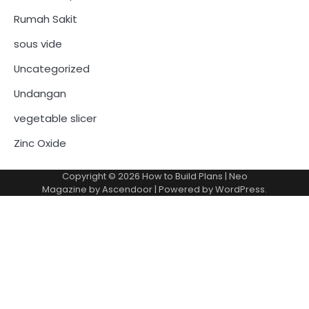
Rumah Sakit
sous vide
Uncategorized
Undangan
vegetable slicer
Zinc Oxide
Copyright © 2026
How to Build Plans
| Neo
Magazine by
Ascendoor
| Powered by
WordPress
.