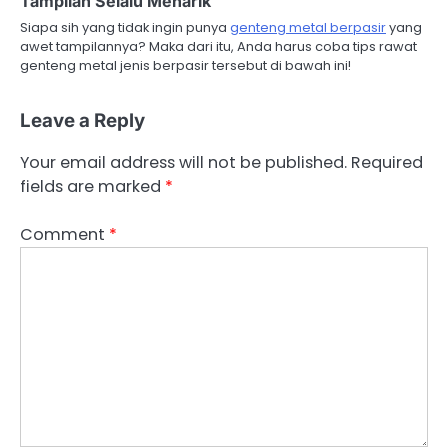
Tampilan Selalu Menarik
i
Siapa sih yang tidak ingin punya
genteng metal berpasir
yang
awet tampilannya? Maka dari itu, Anda harus coba tips rawat
o
genteng metal jenis berpasir tersebut di bawah ini!
n
Leave a Reply
Your email address will not be published.
Required
fields are marked
*
Comment
*