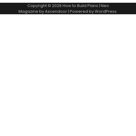
Copyright © 2026
How to Build Plans
| Neo
Magazine by
Ascendoor
| Powered by
WordPress
.