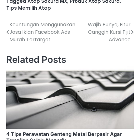
Tagged
Atap Sakura MX
,
Produk Atap Sakura
,
Tips Memilih Atap
Keuntungan Menggunakan
Wajib Punya, Fitur
P
Jasa Iklan Facebook Ads
Canggih Kursi Pijit
o
Murah Tertarget
Advance
s
Related Posts
t
n
a
v
i
g
a
4 Tips Perawatan Genteng Metal Berpasir Agar
t