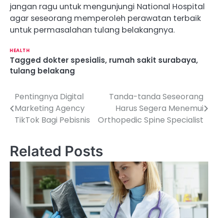
jangan ragu untuk mengunjungi National Hospital
agar seseorang memperoleh perawatan terbaik
untuk permasalahan tulang belakangnya.
HEALTH
Tagged
dokter spesialis
,
rumah sakit surabaya
,
tulang belakang
Pentingnya Digital
Tanda-tanda Seseorang
P
Marketing Agency
Harus Segera Menemui
o
TikTok Bagi Pebisnis
Orthopedic Spine Specialist
s
Related Posts
t
n
a
v