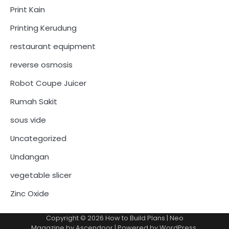
Print Kain
Printing Kerudung
restaurant equipment
reverse osmosis
Robot Coupe Juicer
Rumah Sakit
sous vide
Uncategorized
Undangan
vegetable slicer
Zinc Oxide
Copyright © 2026
How to Build Plans
| Neo
Magazine by
Ascendoor
| Powered by
WordPress
.