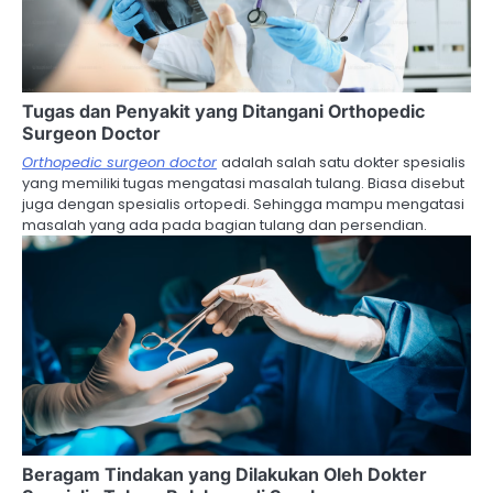
i
g
a
Tugas dan Penyakit yang Ditangani Orthopedic
t
Surgeon Doctor
i
Orthopedic surgeon doctor
adalah salah satu dokter spesialis
yang memiliki tugas mengatasi masalah tulang. Biasa disebut
o
juga dengan spesialis ortopedi. Sehingga mampu mengatasi
masalah yang ada pada bagian tulang dan persendian.
n
Beragam Tindakan yang Dilakukan Oleh Dokter