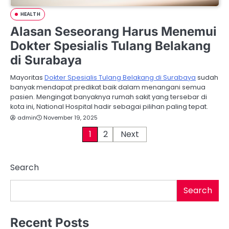
HEALTH
Alasan Seseorang Harus Menemui
Dokter Spesialis Tulang Belakang
di Surabaya
Mayoritas
Dokter Spesialis Tulang Belakang di Surabaya
sudah
banyak mendapat predikat baik dalam menangani semua
pasien. Mengingat banyaknya rumah sakit yang tersebar di
kota ini, National Hospital hadir sebagai pilihan paling tepat.
admin
November 19, 2025
P
1
2
Next
o
Search
s
t
Search
s
Recent Posts
p