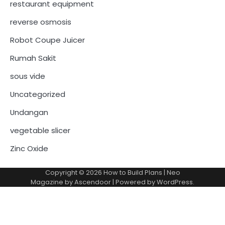
restaurant equipment
reverse osmosis
Robot Coupe Juicer
Rumah Sakit
sous vide
Uncategorized
Undangan
vegetable slicer
Zinc Oxide
Copyright © 2026
How to Build Plans
| Neo
Magazine by
Ascendoor
| Powered by
WordPress
.