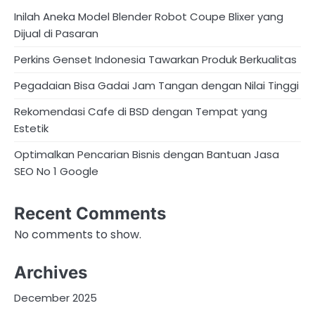
Inilah Aneka Model Blender Robot Coupe Blixer yang
a
Dijual di Pasaran
g
Perkins Genset Indonesia Tawarkan Produk Berkualitas
i
Pegadaian Bisa Gadai Jam Tangan dengan Nilai Tinggi
n
Rekomendasi Cafe di BSD dengan Tempat yang
a
Estetik
t
Optimalkan Pencarian Bisnis dengan Bantuan Jasa
SEO No 1 Google
i
o
Recent Comments
n
No comments to show.
Archives
December 2025