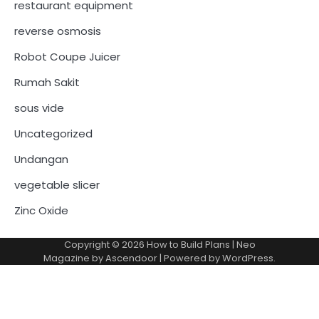
restaurant equipment
reverse osmosis
Robot Coupe Juicer
Rumah Sakit
sous vide
Uncategorized
Undangan
vegetable slicer
Zinc Oxide
Copyright © 2026
How to Build Plans
| Neo
Magazine by
Ascendoor
| Powered by
WordPress
.