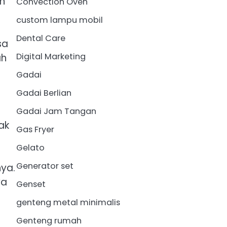
an
Convection Oven
custom lampu mobil
Dental Care
sa
Digital Marketing
ah
Gadai
Gadai Berlian
Gadai Jam Tangan
ak
Gas Fryer
Gelato
Generator set
nya.
ya
Genset
genteng metal minimalis
Genteng rumah