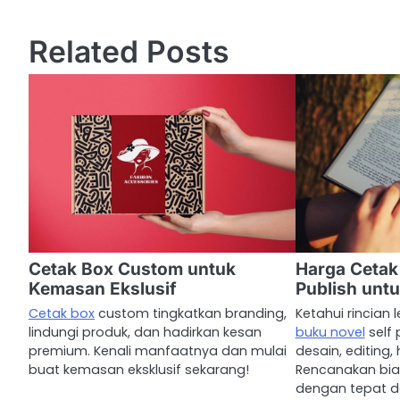
o
s
Related Posts
t
n
a
v
i
g
a
Cetak Box Custom untuk
Harga Cetak
Kemasan Ekslusif
Publish untu
t
Cetak box
custom tingkatkan branding,
Ketahui rincian
i
lindungi produk, dan hadirkan kesan
buku novel
self 
premium. Kenali manfaatnya dan mulai
desain, editing,
o
buat kemasan eksklusif sekarang!
Rencanakan bia
n
dengan tepat da