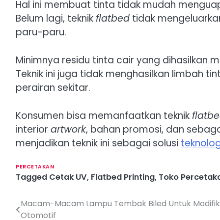
Hal ini membuat tinta tidak mudah mengua
Belum lagi, teknik
flatbed
tidak mengeluarka
paru-paru.
Minimnya residu tinta cair yang dihasilkan
Teknik ini juga tidak menghasilkan limbah t
perairan sekitar.
Konsumen bisa memanfaatkan teknik
flatbe
interior
artwork
, bahan promosi, dan sebag
menjadikan teknik ini sebagai solusi
teknolog
PERCETAKAN
Tagged
Cetak UV
,
Flatbed Printing
,
Toko Percetak
Macam-Macam Lampu Tembak Biled Untuk Modifik
P
Otomotif