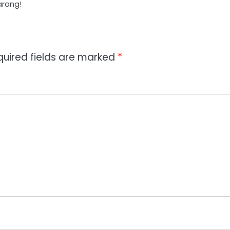
arang!
quired fields are marked
*