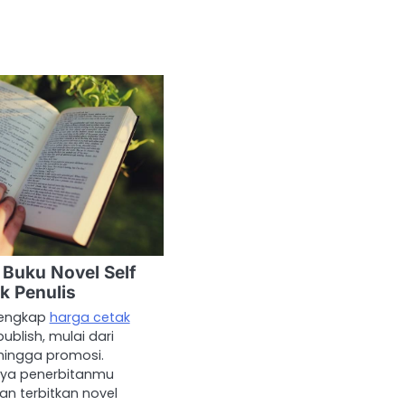
 Buku Novel Self
k Penulis
 lengkap
harga cetak
publish, mulai dari
 hingga promosi.
ya penerbitanmu
n terbitkan novel