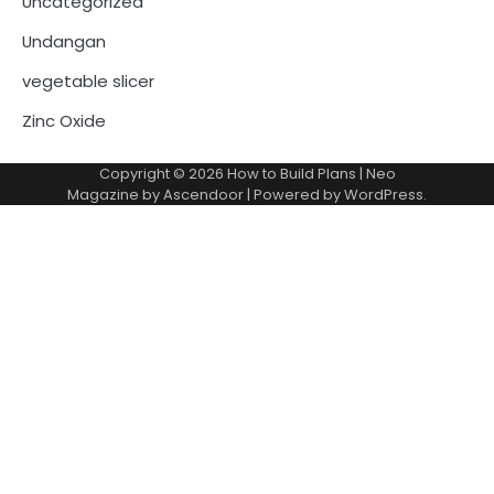
Uncategorized
Undangan
vegetable slicer
Zinc Oxide
Copyright © 2026
How to Build Plans
| Neo
Magazine by
Ascendoor
| Powered by
WordPress
.