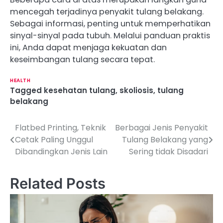
mencegah terjadinya penyakit tulang belakang.
Sebagai informasi, penting untuk memperhatikan
sinyal-sinyal pada tubuh. Melalui panduan praktis
ini, Anda dapat menjaga kekuatan dan
keseimbangan tulang secara tepat.
HEALTH
Tagged
kesehatan tulang
,
skoliosis
,
tulang
belakang
Flatbed Printing, Teknik
Berbagai Jenis Penyakit
P
Cetak Paling Unggul
Tulang Belakang yang
o
Dibandingkan Jenis Lain
Sering tidak Disadari
s
Related Posts
t
n
a