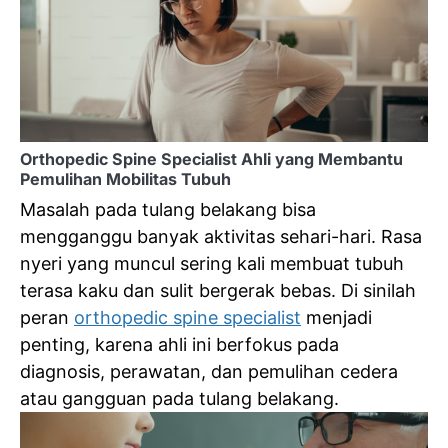
v
i
g
a
Orthopedic Spine Specialist Ahli yang Membantu
t
Pemulihan Mobilitas Tubuh
i
Masalah pada tulang belakang bisa
mengganggu banyak aktivitas sehari-hari. Rasa
o
nyeri yang muncul sering kali membuat tubuh
n
terasa kaku dan sulit bergerak bebas. Di sinilah
peran
orthopedic spine specialist
menjadi
penting, karena ahli ini berfokus pada
diagnosis
, perawatan, dan pemulihan cedera
atau gangguan pada tulang belakang.