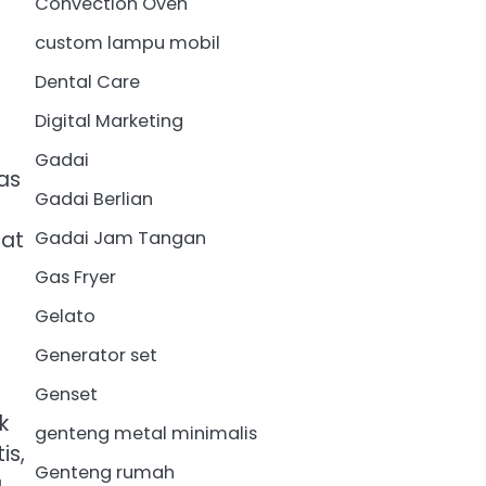
Convection Oven
custom lampu mobil
Dental Care
Digital Marketing
Gadai
as
Gadai Berlian
Gadai Jam Tangan
pat
Gas Fryer
Gelato
Generator set
Genset
k
genteng metal minimalis
is,
Genteng rumah
a