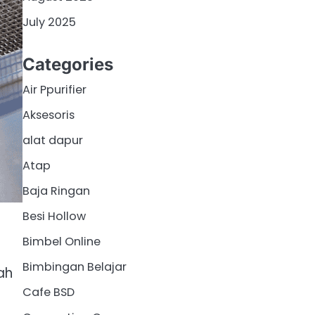
July 2025
Categories
Air Ppurifier
Aksesoris
alat dapur
Atap
Baja Ringan
Besi Hollow
Bimbel Online
Bimbingan Belajar
ah
Cafe BSD