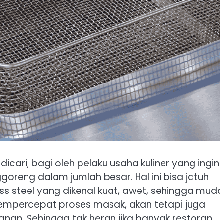
dicari, bagi oleh pelaku usaha kuliner yang ingin
eng dalam jumlah besar. Hal ini bisa jatuh
ss steel yang dikenal kuat, awet, sehingga mud
mempercepat proses masak, akan tetapi juga
nan. Sehingga tak heran jika banyak restoran,