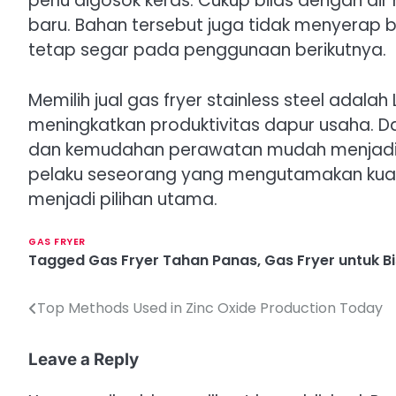
perlu digosok keras. Cukup bilas dengan air
baru. Bahan tersebut juga tidak menyerap
tetap segar pada penggunaan berikutnya.
Memilih jual gas fryer stainless steel adalah
meningkatkan produktivitas dapur usaha. D
dan kemudahan perawatan mudah menjadikan
pelaku seseorang yang mengutamakan kualitas
menjadi pilihan utama.
GAS FRYER
Tagged
Gas Fryer Tahan Panas
,
Gas Fryer untuk Bi
Top Methods Used in Zinc Oxide Production Today
P
o
Leave a Reply
s