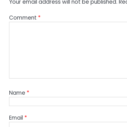
Your email address will not be published.
Re
t
n
Comment
*
a
v
i
g
a
t
i
Name
*
o
n
Email
*