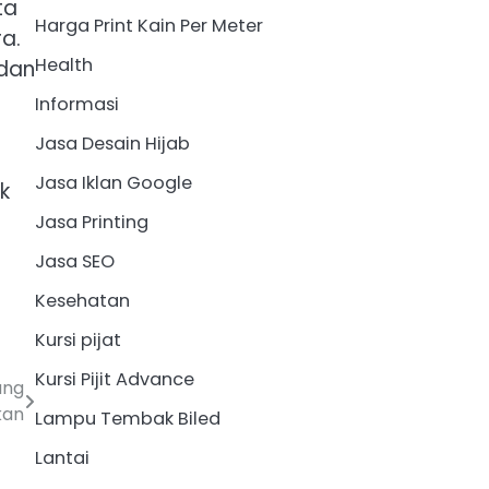
ta
Harga Print Kain Per Meter
a.
Health
 dan
Informasi
Jasa Desain Hijab
Jasa Iklan Google
k
Jasa Printing
Jasa SEO
Kesehatan
Kursi pijat
Kursi Pijit Advance
ang
kan
Lampu Tembak Biled
Lantai