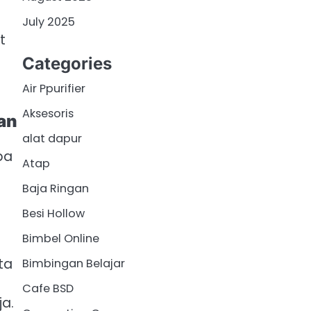
July 2025
t
Categories
Air Ppurifier
Aksesoris
an
alat dapur
pa
Atap
Baja Ringan
Besi Hollow
Bimbel Online
ta
Bimbingan Belajar
Cafe BSD
ja.