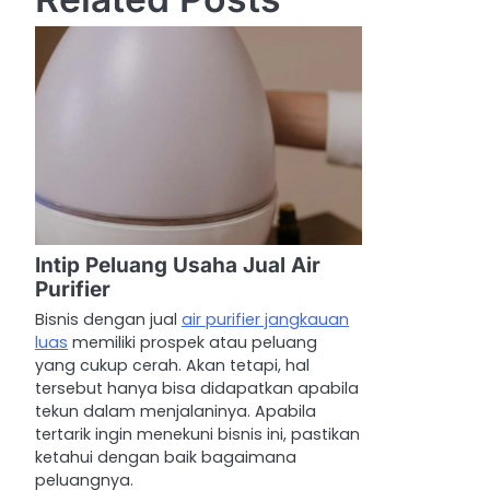
t
n
a
v
i
g
a
Intip Peluang Usaha Jual Air
Purifier
t
Bisnis dengan jual
air purifier jangkauan
i
luas
memiliki prospek atau peluang
yang cukup cerah. Akan tetapi, hal
o
tersebut hanya bisa didapatkan apabila
n
tekun dalam menjalaninya. Apabila
tertarik ingin menekuni bisnis ini, pastikan
ketahui dengan baik bagaimana
peluangnya.