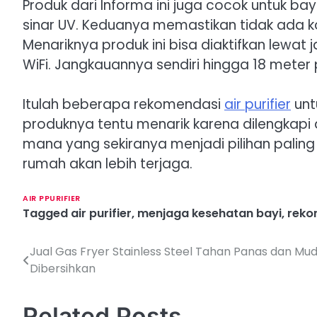
Produk dari Informa ini juga cocok untuk ba
sinar UV. Keduanya memastikan tidak ada k
Menariknya produk ini bisa diaktifkan lewa
WiFi. Jangkauannya sendiri hingga 18 meter
Itulah beberapa rekomendasi
air purifier
unt
produknya tentu menarik karena dilengkapi de
mana yang sekiranya menjadi pilihan paling
rumah akan lebih terjaga.
AIR PPURIFIER
Tagged
air purifier
,
menjaga kesehatan bayi
,
rekom
Jual Gas Fryer Stainless Steel Tahan Panas dan Mu
P
Dibersihkan
o
s
Related Posts