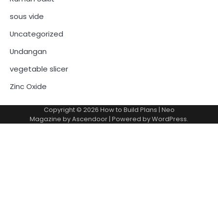
sous vide
Uncategorized
Undangan
vegetable slicer
Zinc Oxide
Copyright © 2026
How to Build Plans
| Neo
Magazine by
Ascendoor
| Powered by
WordPress
.