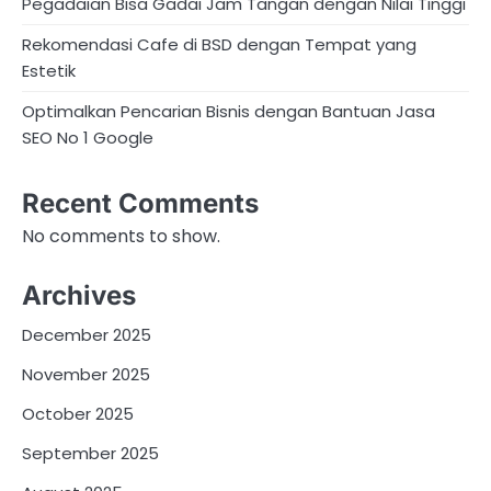
Pegadaian Bisa Gadai Jam Tangan dengan Nilai Tinggi
n
Rekomendasi Cafe di BSD dengan Tempat yang
a
Estetik
t
Optimalkan Pencarian Bisnis dengan Bantuan Jasa
SEO No 1 Google
i
o
Recent Comments
n
No comments to show.
Archives
December 2025
November 2025
October 2025
September 2025