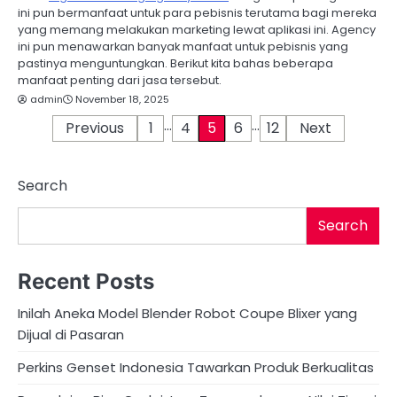
ini pun bermanfaat untuk para pebisnis terutama bagi mereka
yang memang melakukan marketing lewat aplikasi ini. Agency
ini pun menawarkan banyak manfaat untuk pebisnis yang
pastinya menguntungkan. Berikut kita bahas beberapa
manfaat penting dari jasa tersebut.
admin
November 18, 2025
…
…
P
Previous
1
4
5
6
12
Next
o
Search
s
t
Search
s
Recent Posts
p
Inilah Aneka Model Blender Robot Coupe Blixer yang
a
Dijual di Pasaran
g
Perkins Genset Indonesia Tawarkan Produk Berkualitas
i