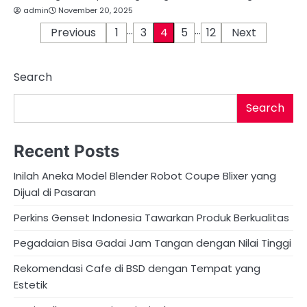
admin
November 20, 2025
…
…
P
Previous
1
3
4
5
12
Next
o
Search
s
t
Search
s
Recent Posts
p
Inilah Aneka Model Blender Robot Coupe Blixer yang
a
Dijual di Pasaran
g
Perkins Genset Indonesia Tawarkan Produk Berkualitas
i
Pegadaian Bisa Gadai Jam Tangan dengan Nilai Tinggi
n
Rekomendasi Cafe di BSD dengan Tempat yang
a
Estetik
t