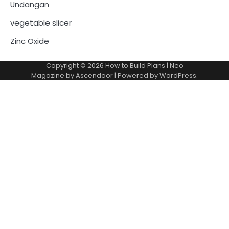
Undangan
vegetable slicer
Zinc Oxide
Copyright © 2026
How to Build Plans
| Neo
Magazine by
Ascendoor
| Powered by
WordPress
.